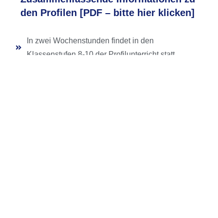
den Profilen [PDF – bitte hier klicken]
In zwei Wochenstunden findet in den
Klassenstufen 8-10 der Profilunterricht statt.
Das sprachlichen Profil wird dreistündig
unterrichtet.
Im Profilunterricht wird bewertet.
"Glückauf"-Gymnasium Dippoldiswalde/Altenberg
Am Gymnasium 1-3
01744 Dippoldiswalde