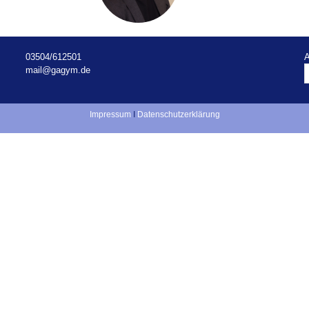
03504/612501
A
mail@gagym.de
Impressum
I
Datenschutzerklärung