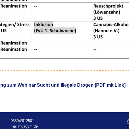
ng zum Webinar Sucht und illegale Drogen [PDF mit Link]
03504/612501
A
mail@gagym.de