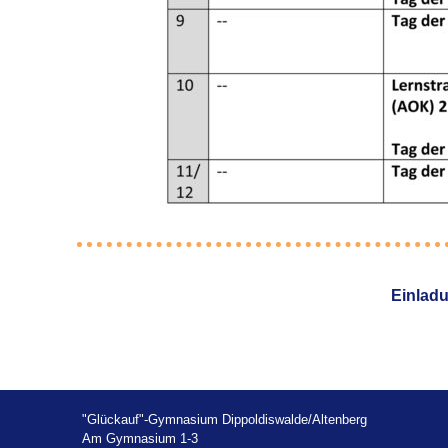
Einladu
"Glückauf"-Gymnasium Dippoldiswalde/Altenberg
Am Gymnasium 1-3