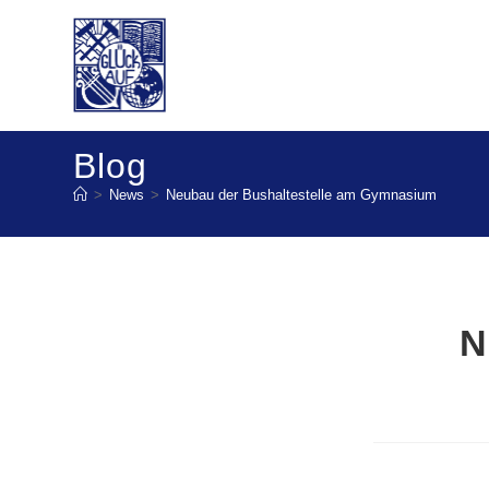
Blog
>
News
>
Neubau der Bushaltestelle am Gymnasium
N