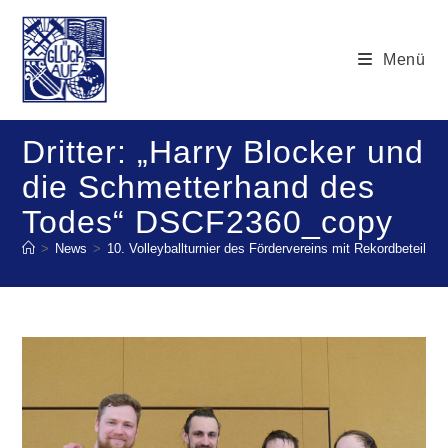
Zum
Inhalt
Menü
springen
Dritter: „Harry Blocker und
die Schmetterhand des
Todes“ DSCF2360_copy
>
News
>
10. Volleyballturnier des Fördervereins mit Rekordbeteiligu