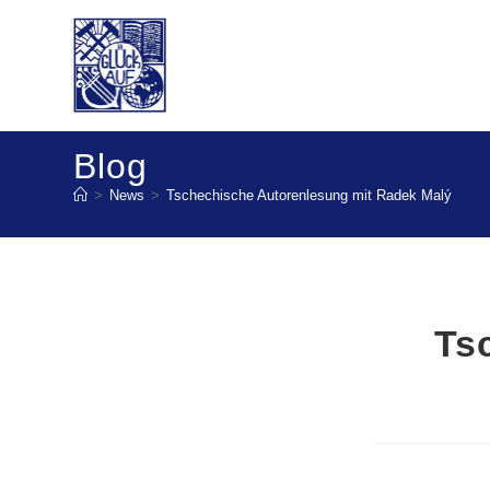
Blog
>
News
>
Tschechische Autorenlesung mit Radek Malý
Ts