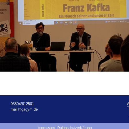
03504/612501
A
mail@gagym.de
Impressum
I
Datenschutzerklärung