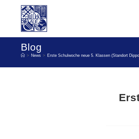
Blog
>
News
>
Erste Schulwoche neue 5. Klassen (Standort Dippo
Ers