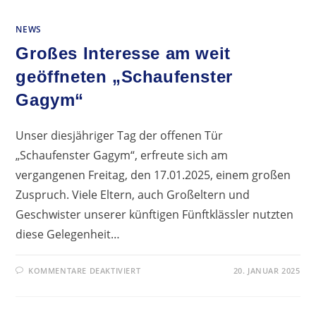
DER
VISIONALE
LEIPZIG
NEWS
Großes Interesse am weit
geöffneten „Schaufenster
Gagym“
Unser diesjähriger Tag der offenen Tür
„Schaufenster Gagym“, erfreute sich am
vergangenen Freitag, den 17.01.2025, einem großen
Zuspruch. Viele Eltern, auch Großeltern und
Geschwister unserer künftigen Fünftklässler nutzten
diese Gelegenheit…
FÜR
KOMMENTARE DEAKTIVIERT
20. JANUAR 2025
GROSSES I
NTERESSE A
M W
EIT G
EÖFFNETEN „