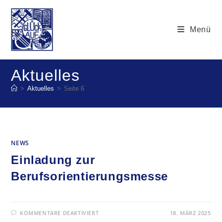
Zum
Inhalt
Menü
springen
Aktuelles
>
Aktuelles
>
Seite 6
NEWS
Einladung zur
Berufsorientierungsmesse
FÜR
KOMMENTARE DEAKTIVIERT
18. MÄRZ 2025
EINLADUNG