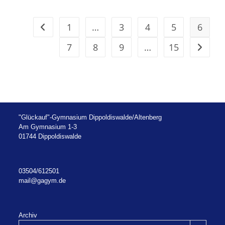
GLÜCKLICHES
JAHR
2025
FÜR
1
…
3
4
5
6
Zur vorherigen Seite
UNSERE
SCHULGEMEINSCHAFT
SOWIE
7
8
9
…
15
Zur näc
ALLEN
FREUNDEN
UND
PARTNERN
UNSERER
SCHULE
"Glückauf"-Gymnasium Dippoldiswalde/Altenberg
Am Gymnasium 1-3
01744 Dippoldiswalde
03504/612501
mail@gagym.de
Archiv