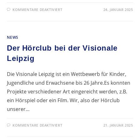
FÜR
KOMMENTARE DEAKTIVIERT
24. JANUAR 2025
NEUE
BERATUNGSTERMINE
FÜR
DIE
BERUFS-
UND
NEWS
STUDIENORIENTIERUNG
Der Hörclub bei der Visionale
Leipzig
Die Visionale Leipzig ist ein Wettbewerb für Kinder,
Jugendliche und Erwachsene bis 26 Jahre.Es konnten
Projekte verschiedener Art eingereicht werden, z.B.
ein Hörspiel oder ein Film. Wir, also der Hörclub
unserer…
FÜR
KOMMENTARE DEAKTIVIERT
21. JANUAR 2025
DER
HÖRCLUB
BEI