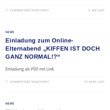
FÜR
KOMMENTARE DEAKTIVIERT
9. MAI 2025
EINLADUNG
ZUM
HOCHSCHULINFORMATIONSTAG
DER
TU
DRESDEN
NEWS
AM
24.
MAI
Einladung zum Online-
2025
Elternabend „KIFFEN IST DOCH
GANZ NORMAL!?“
Einladung als PDF mit Link
FÜR
KOMMENTARE DEAKTIVIERT
14. APRIL 2025
EINLADUNG
ZUM
ONLINE-
ELTERNABEND
„KIFFEN
IST
NEWS
DOCH
GANZ