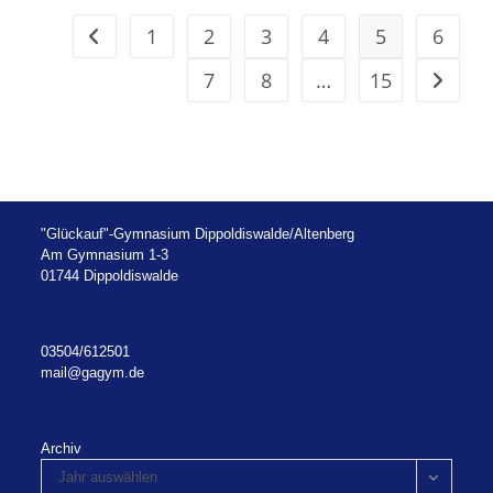
OŚWIĘCIM
(AUSCHWITZ)
1
2
3
4
5
6
Zur vorherigen Seite
7
8
…
15
Zur näc
"Glückauf"-Gymnasium Dippoldiswalde/Altenberg
Am Gymnasium 1-3
01744 Dippoldiswalde
03504/612501
mail@gagym.de
Archiv
Jahr auswählen