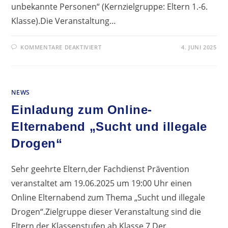
unbekannte Personen“ (Kernzielgruppe: Eltern 1.-6.
Klasse).Die Veranstaltung…
FÜR
KOMMENTARE DEAKTIVIERT
4. JUNI 2025
EINLADUNG
ZUR
INFORMATIONSVERANSTALTUNG
„VERDÄCHTIGES
ANSPRECHEN
VON
NEWS
KINDERN
DURCH
UNBEKANNTE
Einladung zum Online-
PERSONEN“
Elternabend „Sucht und illegale
Drogen“
Sehr geehrte Eltern,der Fachdienst Prävention
veranstaltet am 19.06.2025 um 19:00 Uhr einen
Online Elternabend zum Thema „Sucht und illegale
Drogen“.Zielgruppe dieser Veranstaltung sind die
Eltern der Klassenstufen ab Klasse 7.Der…