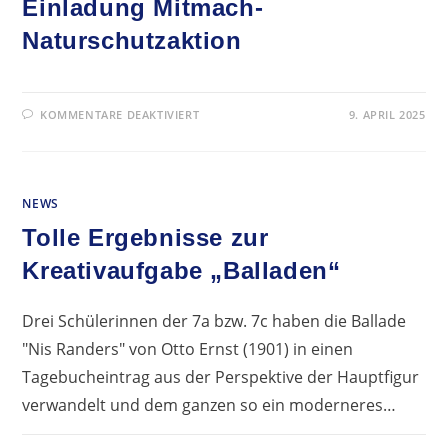
NORMAL!?“
Einladung Mitmach-
Naturschutzaktion
FÜR
KOMMENTARE DEAKTIVIERT
9. APRIL 2025
EINLADUNG
MITMACH-
NATURSCHUTZAKTION
NEWS
Tolle Ergebnisse zur
Kreativaufgabe „Balladen“
Drei Schülerinnen der 7a bzw. 7c haben die Ballade
"Nis Randers" von Otto Ernst (1901) in einen
Tagebucheintrag aus der Perspektive der Hauptfigur
verwandelt und dem ganzen so ein moderneres…