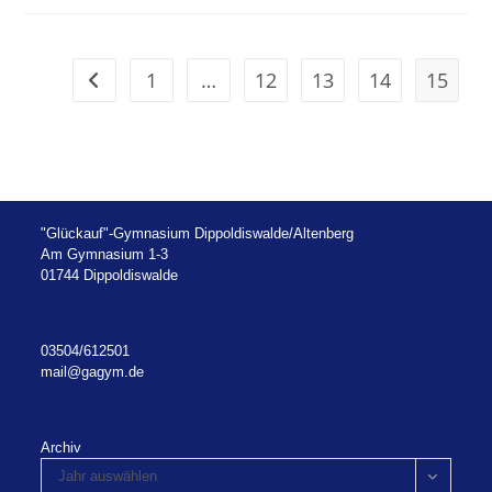
1
…
12
13
14
15
Zur vorherigen Seite
"Glückauf"-Gymnasium Dippoldiswalde/Altenberg
Am Gymnasium 1-3
01744 Dippoldiswalde
03504/612501
mail@gagym.de
Archiv
Jahr auswählen