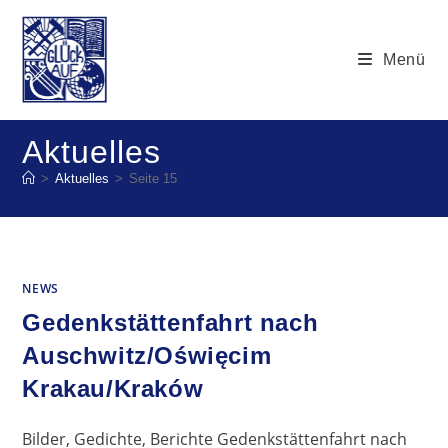
Zum
Inhalt
Menü
springen
Aktuelles
>
Aktuelles
>
Seite 15
NEWS
Gedenkstättenfahrt nach
Auschwitz/Oświęcim
Krakau/Kraków
Bilder, Gedichte, Berichte Gedenkstättenfahrt nach