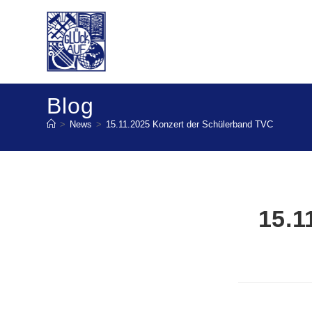
Blog
>
News
>
15.11.2025 Konzert der Schülerband TVC
15.1